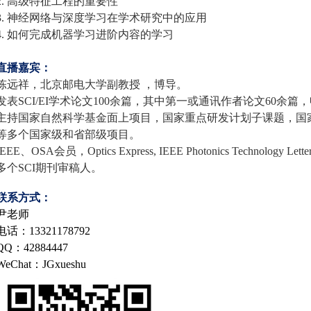
2. 高级特征工程的重要性
3. 神经网络与深度学习在学术研究中的应用
4. 如何完成机器学习进阶内容的学习
直播嘉宾：
陈远祥，北京邮电大学副教授 ，博导。
序列专题(初级班)
发表SCI/EI学术论文100余篇，其中第一或通讯作者论文60余篇
主持国家自然科学基金面上项目，国家重点研发计划子课题，国
等多个国家级和省部级项目。
IEEE、OSA会员，Optics Express, IEEE Photonics Technology Letter
多个SCI期刊审稿人。
联系方式：
尹老师
电话：13321178792
QQ：42884447
WeChat：
JGxueshu